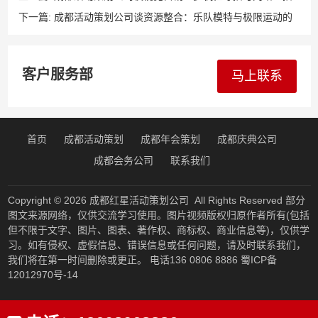
的传播力
下一篇:
成都活动策划公司谈资源整合：乐队模特与极限运动的
各种可能
客户服务部
马上联系
首页
成都活动策划
成都年会策划
成都庆典公司
成都会务公司
联系我们
Copyright © 2026
成都红星活动策划公司
All Rights Reserved 部分
图文来源网络，仅供交流学习使用。图片视频版权归原作者所有(包括
但不限于文字、图片、图表、著作权、商标权、商业信息等)，仅供学
习。如有侵权、虚假信息、错误信息或任何问题，请及时联系我们，
我们将在第一时间删除或更正。 电话136 0806 8886
蜀ICP备
12012970号-14