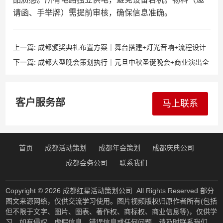
请函、手举牌）需提前审核，确保信息准确。
上一篇:
成都颁奖典礼布置方案｜舞台搭建+灯光音响+流程设计
指南
下一篇:
成都大型晚会策划执行｜元旦中秋圣诞晚会+商业演出全
案
客户服务部
马上联系
首页
成都活动策划
成都年会策划
成都庆典公司
成都会务公司
联系我们
Copyright © 2026
成都红星活动策划公司
All Rights Reserved 部分
图文来源网络，仅供交流学习使用。图片视频版权归原作者所有(包括
但不限于文字、图片、图表、著作权、商标权、商业信息等)，仅供学
习。如有侵权、虚假信息、错误信息或任何问题，请及时联系我们，