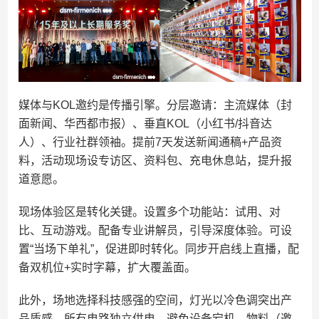
媒体与KOL邀约是传播引擎。分层邀请：主流媒体（封
面新闻、华西都市报）、垂直KOL（小红书/抖音达
人）、行业社群领袖。提前7天发送新闻通稿+产品资
料，活动现场设专访区、资料包、充电休息站，提升报
道意愿。
现场体验区是转化关键。设置多个功能站：试用、对
比、互动游戏。配备专业讲解员，引导深度体验。可设
置“当场下单礼”，促进即时转化。同步开启线上直播，配
备双机位+实时字幕，扩大覆盖面。
此外，场地选择科技感强的空间，灯光以冷色调突出产
品质感。所有电路独立供电，避免设备宕机。物料（邀