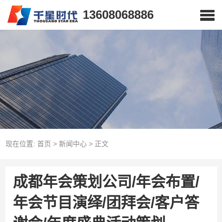
13608068886
现在位置:
首页
>
新闻中心
>
正文
成都年会策划公司/年会布置/
年会节目演绎/团拜会/客户答