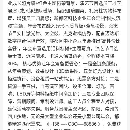
业成长照片墙+红色主题桁架背景，演艺节目选员工才艺
展演+威风锣鼓队暖场，搭配玻璃圆桌、礼宾柱等物料布
置，增强员工归属感；新都区科技企业年会定制“科技沉
浸”主题，年会布置融入异形木质背板+全息投影，演艺
节目安排激光舞、太空鼓、杰克逊模仿秀，配备迈达斯
数字控台保障音效；郫都区中小企业年会推出“高性价比
套餐”，年会布置选用铝料标摊+主题写真，演艺节目选
爵士舞、近景魔术、卡通人偶舞蹈秀，全程成本直降
30%。​ 核心优势让年会筹备更省心：一是全链条服务，
从年会策划、效果设计（3D效果图、舞美灯光设计）到
搭建执行、设备租赁一站式搞定，无需多方对接；二是
资源一手直供，自有演艺团队、设备仓库，灯光、音
响、LED屏等物料拒绝中间商加价；三是专业团队保
障，营销顾问、策划设计师、施工人员全程专人对接，
确保活动零失误。服务范围覆盖双流区、简阳、崇州等
四川多地，无论是大型企业年会还是小型公司年会，都
能精准匹配需求。《 +l36 —- O8O—-68886 》，免费获