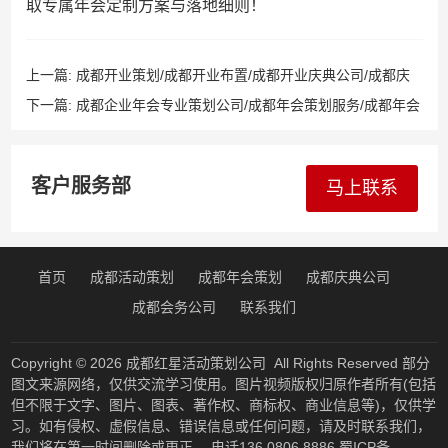
取专属年会定制方案与落地细则！
上一篇:
成都开业策划/成都开业布置/成都开业庆典公司/成都庆
典活动策划公司/成都开业演绎演出公司
下一篇:
成都企业年会专业策划公司/成都年会策划服务/成都年会
布置/成都年会活动策划/成都年会策划
客户服务部
马上联系
首页
成都活动策划
成都年会策划
成都庆典公司
成都会务公司
联系我们
Copyright © 2026
成都红星活动策划公司
All Rights Reserved 部分
图文来源网络，仅供交流学习使用。图片视频版权归原作者所有(包括
但不限于文字、图片、图表、著作权、商标权、商业信息等)，仅供学
习。如有侵权、虚假信息、错误信息或任何问题，请及时联系我们，
我们将在第一时间删除或更正。 电话136 0806 8886
蜀ICP备