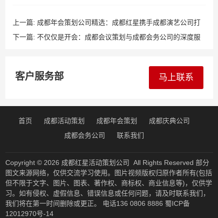
上一篇:
成都年会策划公司精选：成都红星携手成都演艺公司打
造视听盛宴
下一篇:
不仅仅是开会：成都会议策划与成都会务公司的深度服
务解析
客户服务部
马上联系
首页
成都活动策划
成都年会策划
成都庆典公司
成都会务公司
联系我们
Copyright © 2026
成都红星活动策划公司
All Rights Reserved 部分
图文来源网络，仅供交流学习使用。图片视频版权归原作者所有(包括
但不限于文字、图片、图表、著作权、商标权、商业信息等)，仅供学
习。如有侵权、虚假信息、错误信息或任何问题，请及时联系我们，
我们将在第一时间删除或更正。 电话136 0806 8886
蜀ICP备
12012970号-14