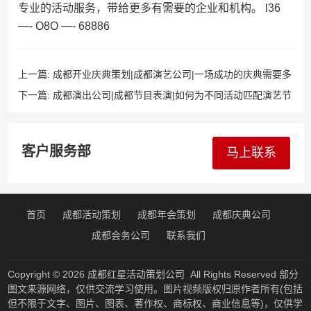
专业的活动服务，带给更多有需要的企业和机构。 l36
—- O8O —- 68886
上一篇:
成都开业庆典策划|成都演艺公司|一场成功的庆典需要多
少资源？
下一篇:
成都演出公司|成都节目表演|如何为不同活动匹配演艺节
目？
客户服务部
马上联系
首页
成都活动策划
成都年会策划
成都庆典公司
成都会务公司
联系我们
Copyright © 2026
成都红星活动策划公司
All Rights Reserved 部分
图文来源网络，仅供交流学习使用。图片视频版权归原作者所有(包括
但不限于文字、图片、图表、著作权、商标权、商业信息等)，仅供学