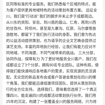
区同等标准的专业服务。我们熟悉每个区域的特点，能
为客户提供更具地域特色的活动策划布置方案。 远征全
川，我们是“行动派” 我们的脚步并未止步于成都周边。
从川东的资阳、安岳，到川南的眉山、仁寿，再到川西
的甘孜州、阿坝州，甚至是九寨沟、红原、马尔康等旅
游胜地，都留下了我们执行活动的身影。我们曾为色达
的公益活动提供策划，也为道孚的企业文艺晚会提供过
演艺支持。丰富的异地执行经验，让我们有能力应对不
同地域、不同海拔、不同气候带来的挑战。 三大分部，
协同作战，保障有力 为了更好地服务全川客户，我们在
成都设立了3个分部，拥有80名专业团队。这种布局，使
得我们能快速响应各地客户的需求，实现资源的灵活调
配。无论您的新品发布会或客户答谢会策划在四川的哪
个角落，我们都能迅速组建项目团队，提供从策划到执
行的全方位支持。 选择我们，意味着您选择了一个真正
懂四川、能走遍四川的成都活动策划执行伙伴。我们用
25年的沉淀，构建了一张覆盖全川的服务网络，只为将