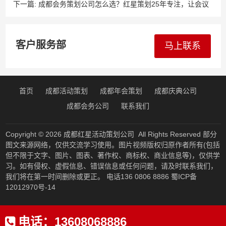
全案服务助力企业腾飞！
下一篇:
成都会务策划公司怎么选？红星策划25年专注，让会议
更高效、更精彩！
客户服务部
马上联系
首页
成都活动策划
成都年会策划
成都庆典公司
成都会务公司
联系我们
Copyright © 2026
成都红星活动策划公司
All Rights Reserved 部分
图文来源网络，仅供交流学习使用。图片视频版权归原作者所有(包括
但不限于文字、图片、图表、著作权、商标权、商业信息等)，仅供学
习。如有侵权、虚假信息、错误信息或任何问题，请及时联系我们，
我们将在第一时间删除或更正。 电话136 0806 8886
蜀ICP备
12012970号-14
电话：
13608068886