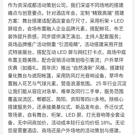
作为资深成都活动策划公司，我们深谙不同场地的搭建
痛点与创意要点。针对酒店年会，定制 “精致高端” 搭建
方案：舞台搭建适配酒店宴会厅尺寸，采用桁架 + LED
屏组合，会场布置融入企业品牌元素，搭配鲜花、布艺
装饰提升质感，同步提供演艺演出、主持人配套服务；
商场品牌推广活动侧重 “引流吸睛”，活动搭建采用开放
式特装展台，搭配互动 LED 屏与网红打卡点，商场中庭
布置主题美陈，配合促销活动策划吸引客流；户外草坪
庆典（如婚礼、周年庆）推出 “自然清新” 风格，搭建轻
量化舞台与遮阳帐篷，采用防风灯光音响设备，草坪布
置融入花艺与气球元素，营造浪漫氛围。​ 25 年行业沉淀
让我们能从容应对急单、难单及同行二手单，服务范围
覆盖双流区、郫都区、简阳、资阳等四川多地。除核心
搭建服务外，还承接奠基仪式、新品发布会、乔迁仪式
等场景，自有舞台、桁架、LED 屏、灯光音响等全套设
备，无中间商加价，活动成本较行业均价低 18%。无论
您是需要酒店、商场还是户外场地的活动策划与搭建，