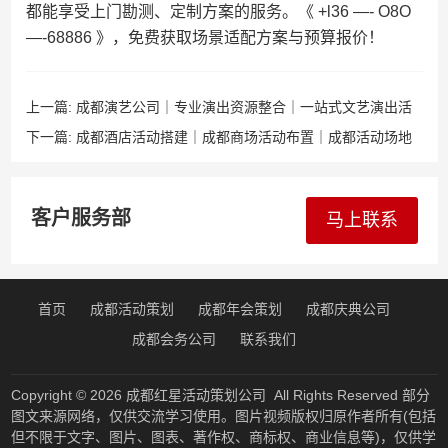
都能享受上门勘测、定制方案的服务。《 +l36 —- O8O
—-68886 》，免费获取场景适配方案与预算报价！
上一篇:
成都演艺公司｜专业演出资源整合｜一站式文艺演出活
动策划执行
下一篇:
成都酒店活动搭建｜成都商场活动布置｜成都活动场地
规划｜成都商业空间改造｜成都品牌快闪店设计
客户服务部
马上联系
首页
成都活动策划
成都年会策划
成都庆典公司
成都会务公司
联系我们
Copyright © 2026
成都红星活动策划公司
All Rights Reserved 部分
图文来源网络，仅供交流学习使用。图片视频版权归原作者所有(包括
但不限于文字、图片、图表、著作权、商标权、商业信息等)，仅供学