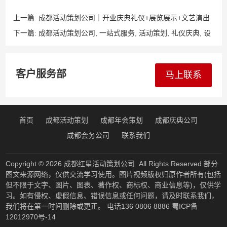
上一篇:
成都活动策划公司｜开业庆典礼仪+展览展示+文艺演出
综合服务｜专业灯光音响+LED屏幕+舞美搭建一站式解决方案
下一篇:
成都活动策划公司, 一站式服务, 活动策划, 礼仪庆典, 设
备搭建
客户服务部
马上联系
首页
成都活动策划
成都年会策划
成都庆典公司
成都会务公司
联系我们
Copyright © 2026
成都红星活动策划公司
All Rights Reserved 部分
图文来源网络，仅供交流学习使用。图片视频版权归原作者所有(包括
但不限于文字、图片、图表、著作权、商标权、商业信息等)，仅供学
习。如有侵权、虚假信息、错误信息或任何问题，请及时联系我们，
我们将在第一时间删除或更正。 电话136 0806 8886
蜀ICP备
12012970号-14