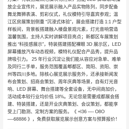
放企业宣传片，展览展示融入产品实物陈列，同步配备
舞龙舞狮表演、剪彩仪式，礼仪模特引导嘉宾参观；温
江区房展策划侧重 “沉浸式体验”，展会搭建打造 1:1 户型
样板间，背景板搭建融入楼盘景观元素，灯光音响营造
温馨氛围，主持人实时讲解项目亮点；新都区车展策划
推出 “科技感展示”，特装搭建搭配裸眼 3D 展示区，LED
屏幕播放汽车动态视频，模特礼仪配合产品秀，提升品
牌吸引力。​ 25 年行业沉淀让我们能从容应对急单、难单
及同行二手单，服务范围覆盖郫都区、简阳、资阳、崇
州等四川多地。除核心展览展示服务外，还承接新闻发
布会策划、招商会策划、周年庆典等场景，自有灯光音
响、LED 屏幕、舞台搭建等全套设备，无中间商加价，
活动成本较行业均价低 18%。无论您是需要成都展会搭
建、特装搭建，还是开业庆典策划、会议策划，都能享
受上门勘测、定制方案的服务。《 +l36 —- O8O
—-68886 》，免费获取展览展示创意方案与预算报价！