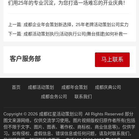
们用25年的专业沉淀，为您打造一场难忘的开业庆典！
上一篇:
成都企业年会策划新选择，25年老牌活动策划公司实力
护航
下一篇:
成都活动策划执行|活动执行公司|舞台搭建|如何补救一
场失败的活动
客户服务部
马上联系
首页
成都活动策划
成都年会策划
成都庆典公司
成都会务公司
联系我们
Copyright © 2026
成都红星活动策划公司
All Rights Reserved 部分
图文来源网络，仅供交流学习使用。图片视频版权归原作者所有(包括
但不限于文字、图片、图表、著作权、商标权、商业信息等)，仅供学
习。如有侵权、虚假信息、错误信息或任何问题，请及时联系我们，