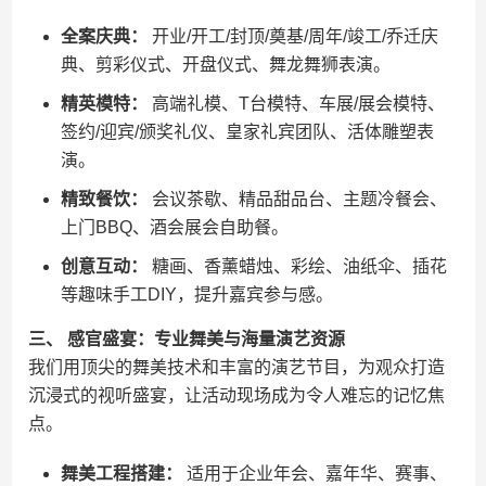
全案庆典：
开业/开工/封顶/奠基/周年/竣工/乔迁庆
典、剪彩仪式、开盘仪式、舞龙舞狮表演。
精英模特：
高端礼模、T台模特、车展/展会模特、
签约/迎宾/颁奖礼仪、皇家礼宾团队、活体雕塑表
演。
精致餐饮：
会议茶歇、精品甜品台、主题冷餐会、
上门BBQ、酒会展会自助餐。
创意互动：
糖画、香薰蜡烛、彩绘、油纸伞、插花
等趣味手工DIY，提升嘉宾参与感。
三、 感官盛宴：专业舞美与海量演艺资源
我们用顶尖的舞美技术和丰富的演艺节目，为观众打造
沉浸式的视听盛宴，让活动现场成为令人难忘的记忆焦
点。
舞美工程搭建：
适用于企业年会、嘉年华、赛事、