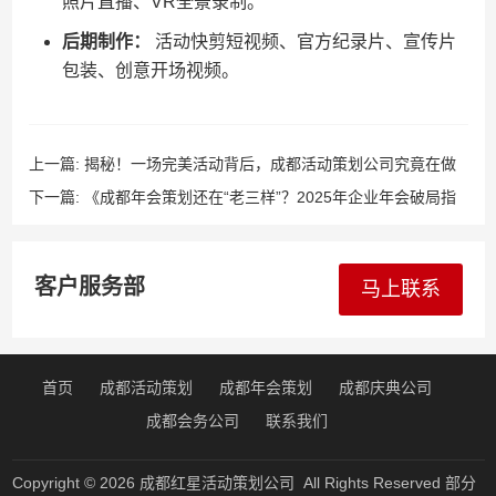
照片直播、VR全景录制。
后期制作：
活动快剪短视频、官方纪录片、宣传片
包装、创意开场视频。
上一篇:
揭秘！一场完美活动背后，成都活动策划公司究竟在做
什么？
下一篇:
《成都年会策划还在“老三样”？2025年企业年会破局指
南来了！》
客户服务部
马上联系
首页
成都活动策划
成都年会策划
成都庆典公司
成都会务公司
联系我们
Copyright © 2026
成都红星活动策划公司
All Rights Reserved 部分