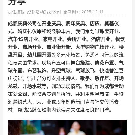
分享
责任编辑: 成都活动策划公司
更新时间:2025-12-11
成都庆典公司
在
开业庆典、周年庆典、店庆、奠基仪
式、婚庆礼仪
等领域经验丰富。我们策划过
珠宝开业、
汽车4S店开业、家电开业、会所开业、酒店开业、餐饮
开业、商场开业、商业街开街、大型购物广场开业、楼
盘开盘、幼儿园开园
等多元化场景，熟悉不同行业的流
程与氛围需求。现场布置可用
舞台搭建、鲜花布置、气
球布置、布艺装饰、升空气球、气球放飞
，快速营造喜
庆视觉。演出部分可安排
主持人、歌手、歌伴舞、开场
龙鼓、开场水鼓
等，调动现场情绪。我们作为
成都活动
策划公司
，能整合策划与执行，并利用明星商演一手资
源邀约艺人，为开业或周年制造新闻点与社交传播素
材，帮助品牌在短期内获得高关注度与良好口碑。