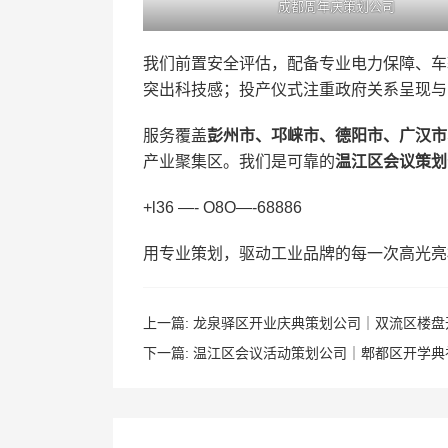
成都周年庆策划公司
我们前置安全评估，配备专业电力保障、车
突出科技感；投产仪式注重政府关系呈现与
服务覆盖
彭州市、邛崃市、德阳市、广汉市
产业聚集区。我们是可靠的
温江区会议策划
+l36 —- O8O—-68886
用专业策划，驱动工业品牌的每一次高光亮
上一篇:
龙泉驿区开业庆典策划公司｜双流区楼盘
下一篇:
温江区会议活动策划公司｜郫都区开学典