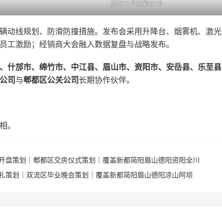
成都开业策划公司
辆动线规划、防滑防撞措施。发布会采用升降台、烟雾机、激光
员工激励；经销商大会融入数据复盘与战略发布。
、什邡市、绵竹市、中江县、眉山市、资阳市、安岳县、乐至县
公司
与
郫都区公关公司
长期协作伙伴。
相。
开盘策划｜郫都区交房仪式策划｜覆盖新都简阳眉山德阳资阳全川
礼策划｜双流区毕业晚会策划｜覆盖新都简阳眉山德阳凉山阿坝