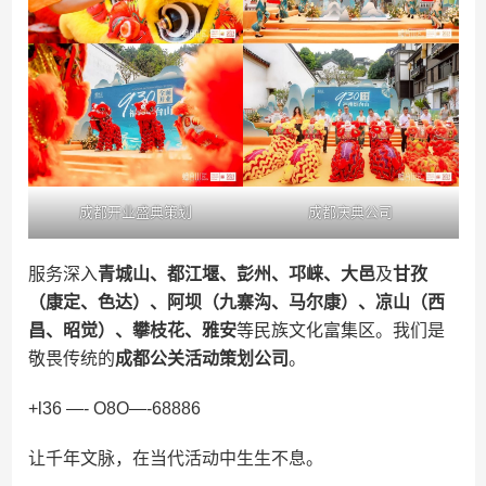
成都开业盛典策划
成都庆典公司
服务深入
青城山、都江堰、彭州、邛崃、大邑
及
甘孜
（康定、色达）、阿坝（九寨沟、马尔康）、凉山（西
昌、昭觉）、攀枝花、雅安
等民族文化富集区。我们是
敬畏传统的
成都公关活动策划公司
。
+l36 —- O8O—-68886
让千年文脉，在当代活动中生生不息。