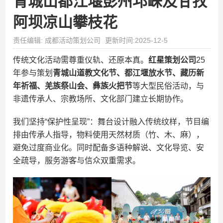
青城山都江堰彭州邛崃及甘孜
阿坝凉山攀枝花
责任编辑: 成都活动策划公司
更新时间:2025-12-5
传统文化活动需尊重仪轨、还原本真。
红星策划公司
25
年参与策划
青城山道教文化节、都江堰放水节、藏历新
年祈福、羌族祭山会、彝族火把节
等大型民俗活动，与
非遗传承人、宗教场所、文化部门建立长期协作。
我们坚持“保护性呈现”：舞台设计融入传统纹样，节目编
排由传承人指导，物料使用天然材质（竹、木、麻），
避免过度商业化。同时配备多语种解说、文化导览、安
全疏导，服务游客与信众双重需求。