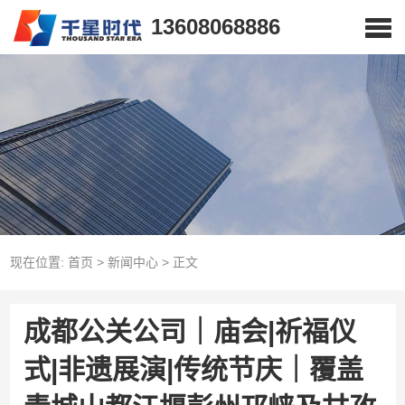
13608068886
现在位置:
首页
>
新闻中心
>
正文
成都公关公司｜庙会|祈福仪
式|非遗展演|传统节庆｜覆盖