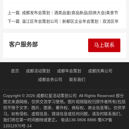
上一篇:
成都发布会策划｜酒类品鉴|食品新品|招商大会|美食节
｜覆盖邛崃大邑蒲江及德阳绵阳宜宾泸州自贡内江
下一篇:
温江区年会策划公司｜新都区企业年会策划｜双流区年
会活动策划｜覆盖郫都简阳眉山德阳全川
客户服务部
马上联系
首页
成都活动策划
成都年会策划
成都庆典公司
成都会务公司
联系我们
Copyright © 2026
成都红星活动策划公司
All Rights Reserved 部分
图文来源网络，仅供交流学习使用。图片视频版权归原作者所有(包括
但不限于文字、图片、图表、著作权、商标权、商业信息等)，仅供学
习。如有侵权、虚假信息、错误信息或任何问题，请及时联系我们，
我们将在第一时间删除或更正。 电话136 0806 8886
蜀ICP备
12012970号-14