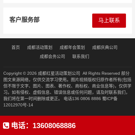
盖新都温江双流郫都简阳眉山德阳资阳全川
客户服务部
马上联系
首页
成都活动策划
成都年会策划
成都庆典公司
成都会务公司
联系我们
Copyright © 2026
成都红星活动策划公司
All Rights Reserved 部分
图文来源网络，仅供交流学习使用。图片视频版权归原作者所有(包括
但不限于文字、图片、图表、著作权、商标权、商业信息等)，仅供学
习。如有侵权、虚假信息、错误信息或任何问题，请及时联系我们，
我们将在第一时间删除或更正。 电话136 0806 8886
蜀ICP备
12012970号-14
电话：
13608068886