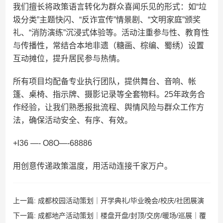
我们擅长将政策语言转化为群众喜闻乐见的形式：如“垃
圾分类”主题快闪、“反诈宣传”情景剧、“文明家庭”颁奖
礼、“消防演练”沉浸式体验等。活动注重参与性、教育性
与传播性，常结合本地非遗（糖画、棕编、蜀绣）设置
互动摊位，提升居民参与热情。
所有项目均配备专业执行团队，提供舞台、音响、帐
篷、桌椅、指示牌、摄影记录等全套物料。25年政务合
作经验，让我们熟悉报批流程、舆情风险与群众工作方
法，确保活动安全、有序、有效。
+l36 —- O8O—-68886
用创意传递政策温度，用活动连接千家万户。
上一篇:
成都校园活动策划｜开学典礼/毕业晚会/校庆/社团展演
｜覆盖温江新都郫都双流简阳眉山德阳凉山阿坝
下一篇:
成都地产活动策划｜楼盘开盘/封顶/交房/暖场/巡展｜覆