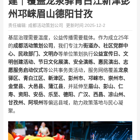
建｜覆盖龙泉驿青白江新津彭
州邛崃眉山德阳甘孜
责任编辑: 成都活动策划公司
更新时间:2025-12-2
基层治理需要温度，公益传播需要载体。作为成立25年
的
成都活动策划公司
，我们专注为
街道办、社区党群中
心、民政部门、文明办
等单位策划执行
公益宣传日、文
明创建活动、节日文化展演、安全演练、惠民演出、志
愿服务启动仪式
等公共事务类活动，服务网络覆盖
龙泉
驿区、青白江区、新津区、彭州市、邛崃市、崇州市、
金堂县、大邑县、蒲江县
，并延伸至
眉山、彭山、仁
寿、资阳、安岳、乐至、德阳、广汉、西昌、凉山州、
甘孜州、阿坝州
等偏远县域，助力政策落地与民心凝
聚。