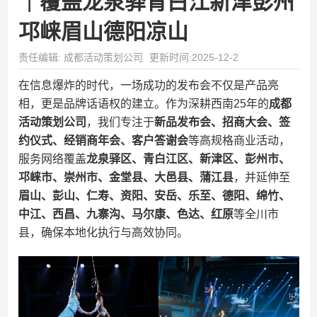
｜覆盖龙泉驿青白江新津彭州
邛崃眉山德阳凉山
责任编辑: 成都活动策划公司
更新时间:2025-12-2
在信息爆炸的时代，一场成功的发布会不仅是产品亮
相，更是品牌话语权的建立。作为深耕西南25年的
成都
活动策划公司
，我们专注于
新品发布会、招商大会、签
约仪式、经销商年会、客户答谢会
等高规格商业活动，
服务网络覆盖
龙泉驿区、青白江区、新津区、彭州市、
邛崃市、崇州市、金堂县、大邑县、蒲江县
，并延伸至
眉山、彭山、仁寿、资阳、安岳、乐至、德阳、绵竹、
中江、西昌、九寨沟、马尔康、色达、红原
等全川市
县，确保本地化执行与高效协同。