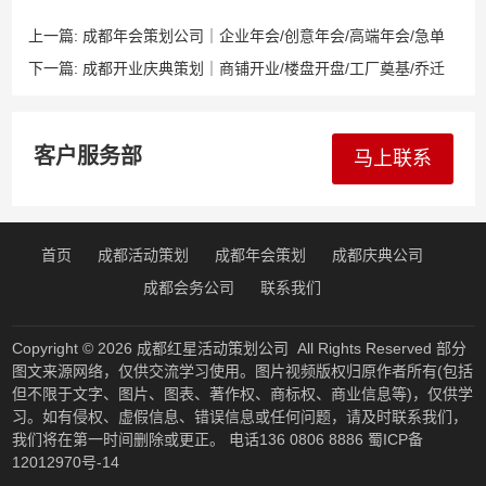
上一篇:
成都年会策划公司｜企业年会/创意年会/高端年会/急单
年会｜覆盖温江新都双流郫都简阳眉山德阳全川
下一篇:
成都开业庆典策划｜商铺开业/楼盘开盘/工厂奠基/乔迁
仪式｜覆盖新都温江双流郫都简阳资阳眉山德阳全川
客户服务部
马上联系
首页
成都活动策划
成都年会策划
成都庆典公司
成都会务公司
联系我们
Copyright © 2026
成都红星活动策划公司
All Rights Reserved 部分
图文来源网络，仅供交流学习使用。图片视频版权归原作者所有(包括
但不限于文字、图片、图表、著作权、商标权、商业信息等)，仅供学
习。如有侵权、虚假信息、错误信息或任何问题，请及时联系我们，
我们将在第一时间删除或更正。 电话136 0806 8886
蜀ICP备
12012970号-14