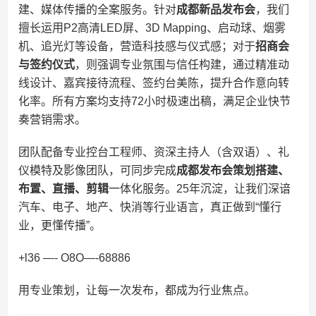
建、媒体传播的全案服务。针对
成都新品发布会
，我们
擅长运用P2高清LED屏、3D Mapping、启动球、烟雾
机、追光灯等设备，营造科技感与仪式感；对于
招商会
与签约仪式
，则强调专业氛围与信任构建，通过精准动
线设计、嘉宾接待流程、签约台美陈，提升合作意向转
化率。所有方案均支持72小时极速出稿，满足企业快节
奏营销需求。
团队配备专业控台工程师、资深主持人（含双语）、礼
仪模特及影像团队，可同步完成
成都发布会策划搭建、
布置、直播、剪辑
一体化服务。25年沉淀，让我们深谙
汽车、电子、地产、快消等行业语言，真正做到“懂行
业，更懂传播”。
+l36 —- O8O—-68886
用专业策划，让每一次发布，都成为行业焦点。