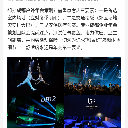
想办
成都户外年会策划
？需重点考虑三要素：一是备选
室内场地（应对冬季阴雨），二是交通接驳（郊区场地
需安排大巴），三是安保医疗预案。专业
成都企业年会
策划
团队会提前踩点，测试信号覆盖、电力供应、卫生
间距离，并购买活动保险。切勿为追求“风景好”忽视体验
细节——舒适度永远是年会第一要义。