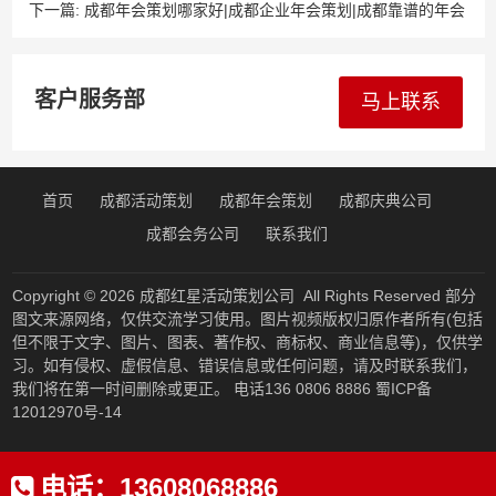
下一篇:
成都年会策划哪家好|成都企业年会策划|成都靠谱的年会
策划公司
客户服务部
马上联系
首页
成都活动策划
成都年会策划
成都庆典公司
成都会务公司
联系我们
Copyright © 2026
成都红星活动策划公司
All Rights Reserved 部分
图文来源网络，仅供交流学习使用。图片视频版权归原作者所有(包括
但不限于文字、图片、图表、著作权、商标权、商业信息等)，仅供学
习。如有侵权、虚假信息、错误信息或任何问题，请及时联系我们，
我们将在第一时间删除或更正。 电话136 0806 8886
蜀ICP备
12012970号-14
电话：
13608068886