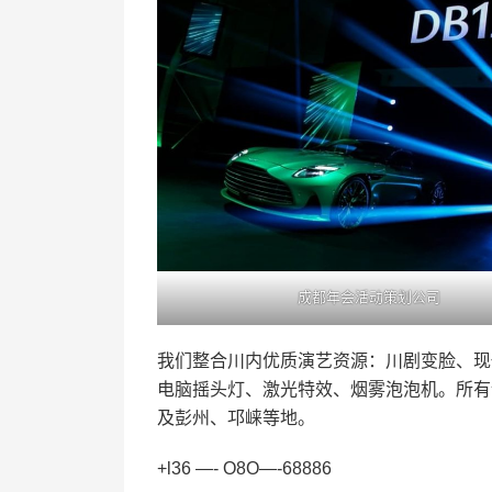
成都年会活动策划公司
我们整合川内优质演艺资源：川剧变脸、现
电脑摇头灯、激光特效、烟雾泡泡机。所有
及彭州、邛崃等地。
+l36 —- O8O—-68886