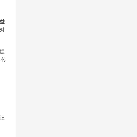
益
对
提
—传
交
记