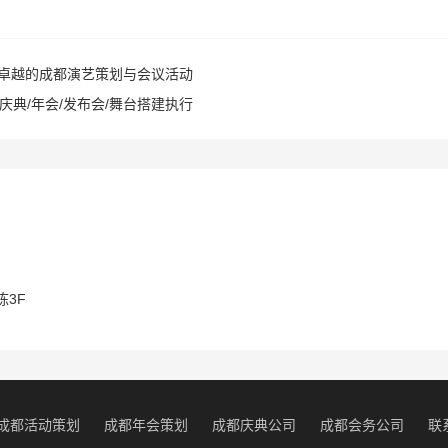
卓越的成都演艺策划与会议活动
庆典/年会/发布会/舞台搭建执行
3F
成都活动策划
成都年会策划
成都庆典公司
成都会务公司
联