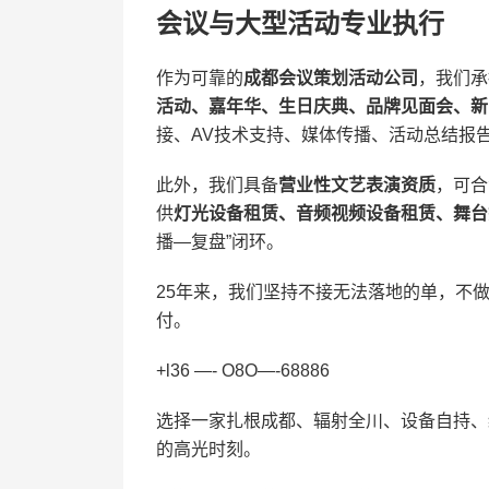
会议与大型活动专业执行
作为可靠的
成都会议策划活动公司
，我们承
活动、嘉年华、生日庆典、品牌见面会、新
接、AV技术支持、媒体传播、活动总结报
此外，我们具备
营业性文艺表演资质
，可合
供
灯光设备租赁、音频视频设备租赁、舞台
播—复盘”闭环。
25年来，我们坚持不接无法落地的单，不
付。
+l36 —- O8O—-68886
选择一家扎根成都、辐射全川、设备自持、
的高光时刻。