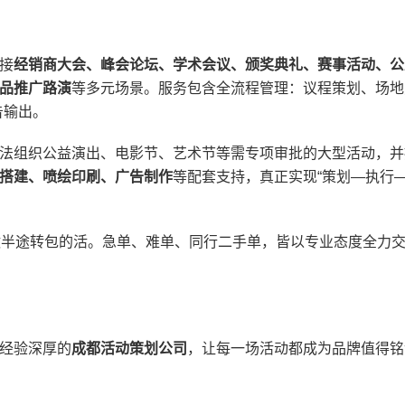
接
经销商大会、峰会论坛、学术会议、颁奖典礼、赛事活动、公
品推广路演
等多元场景。服务包含全流程管理：议程策划、场地
告输出。
法组织公益演出、电影节、艺术节等需专项审批的大型活动，并
搭建、喷绘印刷、广告制作
等配套支持，真正实现“策划—执行
做半途转包的活。急单、难单、同行二手单，皆以专业态度全力
经验深厚的
成都活动策划公司
，让每一场活动都成为品牌值得铭