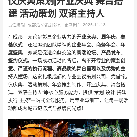
仪庆典策划|开业庆典 舞台搭
建 活动策划 双语主持人
责任编辑: 成都活动策划公司
更新时间:2025-11-13
在成都，无论是彰显企业实力的​
​开业庆典、周年庆、奠
基仪式​
​，还是凝聚团队精神的​
​企业年会、商务年会、年
度盛典​
​，亦或是促进商务交流的​
​高端论坛、产品发布、
签约仪式​
​，一场成功活动的背后，离不开​
​专业的策划创
意、严谨的执行流程、高品质的舞台呈现以及优秀的主
持人控场​
​。这家扎根成都的专业会议策划公司，凭借“礼
仪庆典、活动策划、年会策划制作、开业庆典、舞台搭
建、双语主持人”等核心服务能力，提供“策划-设计-搭建-
执行-主持”一站式全包服务，用专业与细节，让每一场活
动都成为城市记忆点与品牌闪光点！