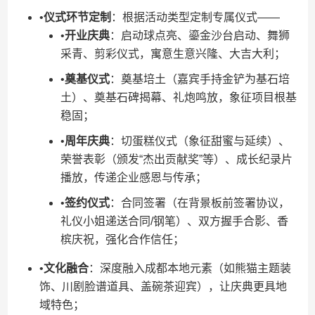
•​
​仪式环节定制​
​：根据活动类型定制专属仪式——
•​
​开业庆典​
​：启动球点亮、鎏金沙台启动、舞狮
采青、剪彩仪式，寓意生意兴隆、大吉大利；
•​
​奠基仪式​
​：奠基培土（嘉宾手持金铲为基石培
土）、奠基石碑揭幕、礼炮鸣放，象征项目根基
稳固；
•​
​周年庆典​
​：切蛋糕仪式（象征甜蜜与延续）、
荣誉表彰（颁发“杰出贡献奖”等）、成长纪录片
播放，传递企业感恩与传承；
•​
​签约仪式​
​：合同签署（在背景板前签署协议，
礼仪小姐递送合同/钢笔）、双方握手合影、香
槟庆祝，强化合作信任；
•​
​文化融合​
​：深度融入成都本地元素（如熊猫主题装
饰、川剧脸谱道具、盖碗茶迎宾），让庆典更具地
域特色；