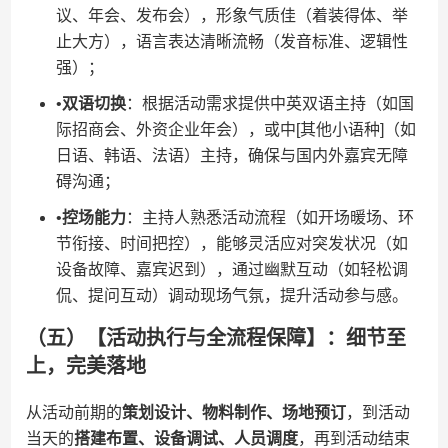
议、年会、发布会），形象气质佳（着装得体、举
止大方），语言表达清晰流畅（发音标准、逻辑性
强）；
•​
​双语切换​
​：根据活动需求提供中英双语主持（如国
际招商会、外资企业年会），或中[其他小语种]（如
日语、韩语、法语）主持，确保与国内外嘉宾无障
碍沟通；
•​
​控场能力​
​：主持人熟悉活动流程（如开场暖场、环
节衔接、时间把控），能够灵活应对突发状况（如
设备故障、嘉宾迟到），通过幽默互动（如轻松调
侃、提问互动）调动现场气氛，提升活动参与感。
（五）【活动执行与全流程保障】：细节至
上，完美落地
从活动前期的​
​策划设计、物料制作、场地预订​
​，到活动
当天的​
​搭建布置、设备调试、人员调度​
​，再到活动结束