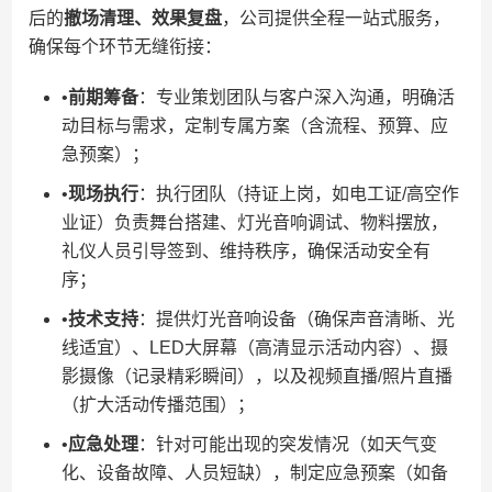
后的​
​撤场清理、效果复盘​
​，公司提供全程一站式服务，
确保每个环节无缝衔接：
•​
​前期筹备​
​：专业策划团队与客户深入沟通，明确活
动目标与需求，定制专属方案（含流程、预算、应
急预案）；
•​
​现场执行​
​：执行团队（持证上岗，如电工证/高空作
业证）负责舞台搭建、灯光音响调试、物料摆放，
礼仪人员引导签到、维持秩序，确保活动安全有
序；
•​
​技术支持​
​：提供灯光音响设备（确保声音清晰、光
线适宜）、LED大屏幕（高清显示活动内容）、摄
影摄像（记录精彩瞬间），以及视频直播/照片直播
（扩大活动传播范围）；
•​
​应急处理​
​：针对可能出现的突发情况（如天气变
化、设备故障、人员短缺），制定应急预案（如备