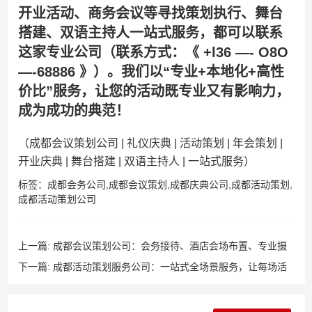
开业活动、商务会议​
​等寻找策划执行、舞台
搭建、双语主持人一站式服务，都可以联系
这家专业公司（联系方式：《 +l36 —- O8O
—-68886 》）。我们以“专业+本地化+高性
价比”服务，让您的活动既专业又有影响力，
成为成功的典范！
（成都会议策划公司 | 礼仪庆典 | 活动策划 | 年会策划 |
开业庆典 | 舞台搭建 | 双语主持人 | 一站式服务）
标签：
成都会务公司
,
成都会议策划
,
成都庆典公司
,
成都活动策划
,
成都活动策划公司
上一篇:
成都会议策划公司：会务接待、酒店会场布置、专业摄
影摄像，会议拍摄，活动跟拍，年会，视频直播，课程录制，照
下一篇:
成都活动策划服务公司：一站式全场景服务，让每场活
片直播
动都精彩落地