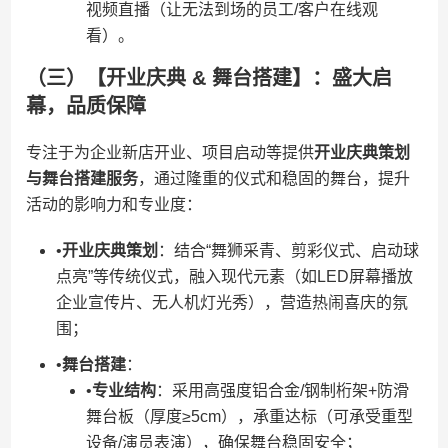
视频直播（让无法到场的员工/客户在线观
看）。
（三）【开业庆典 & 舞台搭建】：盛大启
幕，品质保障
专注于为企业新店开业、项目启动等提供​
​开业庆典策划
与舞台搭建服务​
​，通过隆重的仪式和稳固的舞台，提升
活动的影响力和专业度：
•​
​开业庆典策划​
​：结合“舞狮采青、剪彩仪式、启动球
点亮”等传统仪式，融入现代元素（如LED屏幕播放
企业宣传片、无人机灯光秀），营造热闹喜庆的氛
围；
•​
​舞台搭建​
​：
•​
​专业结构​
​：采用高强度铝合金/钢制桁架+防滑
舞台板（厚度≥5cm），承重达标（可承受重型
设备/演员表演），确保舞台稳固安全；