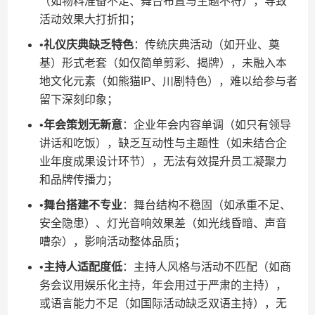
（如物料准备不足、舞台布置与主题不符），导致
活动效果大打折扣；
•​
​礼仪庆典缺乏特色​
​：传统庆典活动（如开业、奠
基）形式老套（如仅简单剪彩、揭牌），未融入本
地文化元素（如熊猫IP、川剧特色），难以给参与者
留下深刻印象；
•​
​年会策划无新意​
​：企业年会内容单调（如只有领导
讲话和吃饭），缺乏互动性与主题性（如未结合企
业年度成果设计环节），无法有效提升员工凝聚力
和品牌传播力；
•​
​舞台搭建不专业​
​：舞台结构不稳固（如承重不足、
安全隐患）、灯光音响效果差（如光线昏暗、声音
嘈杂），影响活动整体品质；
•​
​主持人适配度低​
​：主持人风格与活动不匹配（如商
务会议用娱乐化主持，年会用过于严肃的主持），
或语言能力不足（如国际活动缺乏双语主持），无