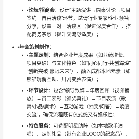
•​
​论坛/招商会​
​：设计“主题演讲→圆桌讨论→项目
签约→自由洽谈”环节，邀请行业专家/企业领袖
分享，设置一对一洽谈区（促进深度合作），搭
配商务茶歇（提升交流舒适度）；
•​
​年会策划制作​
​：
•​
​主题定制​
​：结合企业年度成果（如业绩增长、
项目突破）与文化特色（如“同心同行·共创辉煌”
“创新突破·赢战未来”），融入成都本地元素（如
熊猫玩偶互动、川剧变脸表演）；
•​
​环节设计​
​：包含“领导致辞→年度回顾（视频播
放）→员工表彰（颁奖典礼）→节目表演（歌
舞/小品/魔术）→互动游戏（抽奖/问答）→晚宴
交流”，确保流程既有仪式感又有娱乐性；
•​
​特色服务​
​：可选配明星助阵（如本地歌手演
唱）、定制礼品（带有企业LOGO的纪念品）、