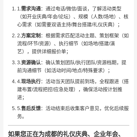
1.​
​需求沟通​
​：通过电话/微信/面谈，了解活动类型
（如开业庆典/年会/论坛）、规模（人数/场地）、核
心需求（如需要双语主持/舞台搭建/礼仪庆典）；
2.​
​方案定制​
​：根据需求匹配活动主题、策划框架（如
流程/环节/资源）、执行细节（如场地/搭建/演
艺），提供详细报价单；
3.​
​资源确认​
​：确认策划团队/执行团队/资源档期，提
前沟通细节（如活动时间/地点/特殊要求）；
4.​
​现场执行​
​：活动当天团队提前到场，全程跟进（搭
建布置/流程把控/应急处理），确保活动按计划推
进；
5.​
​售后反馈​
​：活动结束后收集客户意见，优化后续服
务。
如果您正在为成都的​
​礼仪庆典、企业年会、