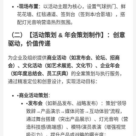
•​
​现场布置​
​：以活动主题为核心，设置气球拱门、鲜
花花墙、红毯通道、签到台（签到本/合影墙），搭
配灯光音响营造热烈氛围。
（二）【活动策划 & 年会策划制作】：创意
驱动，价值传递
为企业及组织提供​
​商业活动（如发布会、论坛、招商
会）、文化活动（如艺术展览、文化节）、企业年会
（如年度总结会、员工庆典）​
​的全案策划与执行服务，
通过精准定位和创意设计，实现活动目标：
•​
​商业活动策划​
​：
•​
​发布会​
​（如新品发布、战略发布）：策划“领导
致辞→产品演示→媒体问答→互动体验”流程，
通过舞台搭建（突出产品展示）、灯光音响（营
造科技感/高端感）、模特/演员表演（增强视觉
吸引力），提升产品或战略的曝光度；