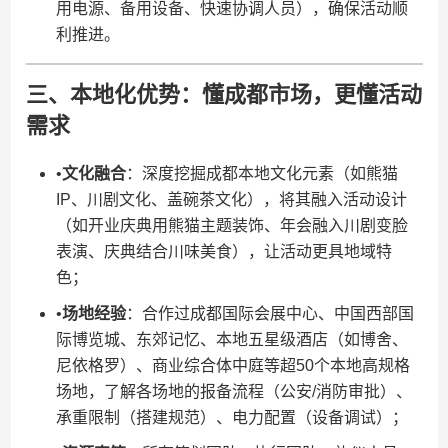
用电源、备用设备、快速协调人员），确保活动顺
利推进。
三、本地化优势：懂成都市场，更懂活动
需求
•​
​文化融合​
​：深度挖掘成都本地文化元素（如熊猫
IP、川剧文化、盖碗茶文化），将其融入活动设计
（如开业庆典用熊猫主题装饰、年会融入川剧变脸
表演、庆典结合川味美食），让活动更具地域特
色；
•​
​场地经验​
​：合作过成都国际会展中心、中国西部国
际博览城、东郊记忆、本地五星级酒店（如博舍、
尼依格罗）、商业综合体中庭等超50个本地高规格
场地，了解各场地的报备流程（公安/消防审批）、
承重限制（搭建规范）、电力配置（设备调试）；