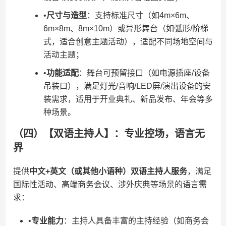
•​
​尺寸与造型​
​：支持标准尺寸（如4m×6m、
6m×8m、8m×10m）或异形舞台（如弧形/阶梯
式，适合创意主题活动），适配不同场地空间与
活动主题；
•​
​功能适配​
​：舞台可预留接口（如电源插座/设备
吊装口），满足灯光/音响/LED屏/演出设备的安
装需求，适用于开业典礼、新品发布、年会等多
种场景。
（四）【双语主持人】：专业控场，语言无
界
提供​
​中文+英文（或其他小语种）双语主持人服务​
​，满足
国际性活动、高端商务会议、涉外庆典等场景的语言需
求：
•​
​专业能力​
​：主持人具备丰富的主持经验（如商务会