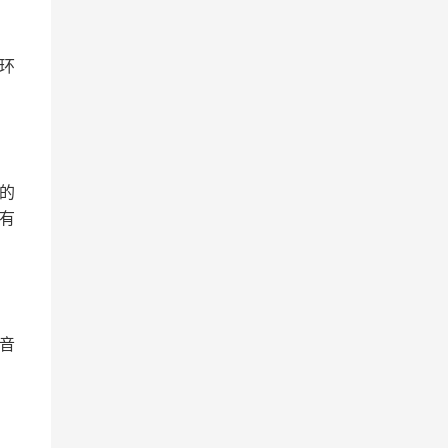
环
的
有
音