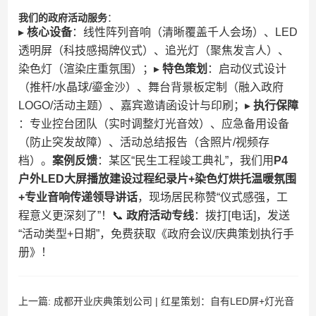
​我们的政府活动服务​
​：
▸ ​
​核心设备​
​：线性阵列音响（清晰覆盖千人会场）、LED
透明屏（科技感揭牌仪式）、追光灯（聚焦发言人）、
染色灯（渲染庄重氛围）；▸ ​
​特色策划​
​：启动仪式设计
（推杆/水晶球/鎏金沙）、舞台背景板定制（融入政府
LOGO/活动主题）、嘉宾邀请函设计与印刷；▸ ​
​执行保障​
：专业控台团队（实时调整灯光音效）、应急备用设备
（防止突发故障）、活动总结报告（含照片/视频存
档）。​
​案例反馈​
​：某区“民生工程竣工典礼”，我们用​
​P4
户外LED大屏播放建设过程纪录片+染色灯烘托温暖氛围
+专业音响传递领导讲话​
​，现场居民称赞“仪式感强，工
程意义更深刻了”！📞 ​
​政府活动专线​
​：拨打[电话]，发送
“活动类型+日期”，免费获取《政府会议/庆典策划执行手
册》！
上一篇:
成都开业庆典策划公司 | 红星策划：自有LED屏+灯光音