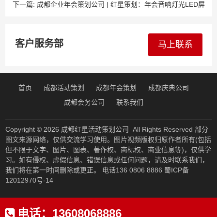
响+舞台，开业活动一站式配齐！
下一篇:
成都企业年会策划公司 | 红星策划：年会音响灯光LED屏
租赁，员工嗨翻天的秘诀！
客户服务部
马上联系
首页
成都活动策划
成都年会策划
成都庆典公司
成都会务公司
联系我们
Copyright © 2026
成都红星活动策划公司
All Rights Reserved 部分
图文来源网络，仅供交流学习使用。图片视频版权归原作者所有(包括
但不限于文字、图片、图表、著作权、商标权、商业信息等)，仅供学
习。如有侵权、虚假信息、错误信息或任何问题，请及时联系我们，
我们将在第一时间删除或更正。 电话136 0806 8886
蜀ICP备
12012970号-14
电话：
13608068886