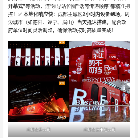
开幕式”​
​等活动，连“领导站位图”“话筒传递顺序”都精准把
控！✅ ​
​本地化响应快​
​：成都主城区​
​2小时内设备到场​
​，周
边城市（如德阳、遂宁、眉山）​
​当天抵达搭建​
​，配合政
府单位时间灵活调整，确保活动按时高质量完成！
成都会务公司
成都会议策划公司