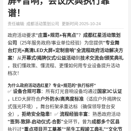
屏+音响，会议庆典执行靠
谱！
责任编辑: 成都活动策划公司
更新时间:2025-10-24
政府活动要求​
​“庄重+规范+有亮点”​
​？​
​成都红星活动策划
公司​
​（25年服务政府/事业单位经验）为您提供​
​“专业舞
台灯光+高清LED大屏+定制音响”全流程政府活动解决方
案​
​！从​
​开幕式/揭牌仪式/公益活动​
​到​
​技术交流会/颁奖典礼​
，我们懂政策、懂流程、更懂如何用专业设备提升活动
档次！
​为什么政府活动选红星？专业+规范的“执行标杆”​
✅ ​
​设备合规可靠​
​：所有灯光音响设备均通过​
​国家3C认证​
，LED大屏符合​
​户外防水/高亮度标准​
​（适应户外揭牌仪
式强光环境），舞台桁架承重达标（确保领导登台安
全），​
​拒绝安全隐患​
​！✅ ​
​流程经验丰富​
​：熟悉政府活动​
“签到-致辞-启动仪式-合影”​
​全环节，曾为​
​成都多个区县​
执行过​
​“重点项目开工奠基”“民生工程竣工典礼”“文化节