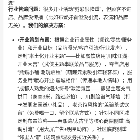
流”​
​行业普遍问题​
​：很多开业活动“剪彩很隆重”，但顾客不进
店、品牌没传播（比如布置好看但没引流，表演和品牌
无关）。​
​我们的解决方案​
​：
•​
​开业策划布置​
​：根据企业行业属性（餐饮/零售/服务
业）和开业目标（品牌曝光/客户引流/行业发声），
定制“本土化开业主题”——比如餐饮店用“川味江湖·
开业大吉”（武侠主题串联菜品与服务），零售店用
“熊猫小铺·潮玩启程”（萌趣元素吸引年轻客群），服
务业用“暖心开业·蓉城相伴”（传递本地人情味）；用
“成都人熟悉的烟火符号”激活氛围——熊猫主题充气
拱门（身高3米，路过必拍）、川剧脸谱气球墙（打
卡发朋友圈送小礼品）、老茶馆风格的“盖碗茶试饮
台”（免费喝一口，留个联系方式）；针对不同区域
定制布置策略——春熙路/太古里等核心商圈侧重“高
调引流”（用大屏广告+明星助阵），社区底商侧重
“邻里人情”（送鸡蛋/理发券拉近关系）。