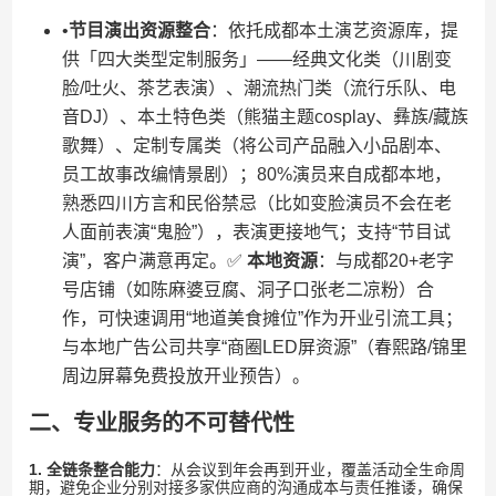
•​
​节目演出资源整合​
​：依托成都本土演艺资源库，提
供「四大类型定制服务」——经典文化类（川剧变
脸/吐火、茶艺表演）、潮流热门类（流行乐队、电
音DJ）、本土特色类（熊猫主题cosplay、彝族/藏族
歌舞）、定制专属类（将公司产品融入小品剧本、
员工故事改编情景剧）；80%演员来自成都本地，
熟悉四川方言和民俗禁忌（比如变脸演员不会在老
人面前表演“鬼脸”），表演更接地气；支持“节目试
演”，客户满意再定。✅ ​
​本地资源​
​：与成都20+老字
号店铺（如陈麻婆豆腐、洞子口张老二凉粉）合
作，可快速调用“地道美食摊位”作为开业引流工具；
与本地广告公司共享“商圈LED屏资源”（春熙路/锦里
周边屏幕免费投放开业预告）。
​二、专业服务的不可替代性​
​1. 全链条整合能力​
​：从会议到年会再到开业，覆盖活动全生命周
期，避免企业分别对接多家供应商的沟通成本与责任推诿，确保