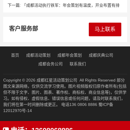
支持有爆点，会议会务执行有章法——专业团队全程护航，让每
下一篇:
「成都活动执行铁军：年会策划有温度，开业布置有排
场庆典都成为城市记忆！」
面，演艺演出有爆点，会议会务有章法——核心团队十年深耕，
用细节兜底每一场活动的完美落地！」
客户服务部
马上联系
首页
成都活动策划
成都年会策划
成都庆典公司
成都会务公司
联系我们
Copyright © 2026
成都红星活动策划公司
All Rights Reserved 部分
图文来源网络，仅供交流学习使用。图片视频版权归原作者所有(包括
但不限于文字、图片、图表、著作权、商标权、商业信息等)，仅供学
习。如有侵权、虚假信息、错误信息或任何问题，请及时联系我们，
我们将在第一时间删除或更正。 电话136 0806 8886
蜀ICP备
12012970号-14