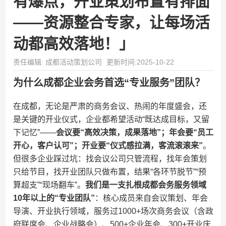
有爆点，开业策划布置有排面
——资源整合专家，让每场活
动都高效落地！」
责任编辑: 成都活动策划公司
更新时间:2025-10-22
为什么成都企业会务首选“专业服务”团队？​
在成都，无论是严肃的商务会议、热闹的年度盛会，还
是关键的开业仪式，企业都希望活动“既达成目标，又留
下记忆”——​
​会议要“高效决策，成果落地”；年会要“员工
开心，客户认可”；开业要“仪式感拉满，客流滚滚来”​
​。
但很多企业踩过坑：找会议公司只管流程，找年会策划
只给节目，找开业团队只做布置，结果“各环节脱节”“预
算超支”“现场翻车”。​
​我们是一支扎根成都会务服务领域
10年以上的“专业团队”​
​：核心成员来自会议策划、年会
导演、开业执行领域，服务过1000+场次商务会议（含政
府联席会、企业战略会）、500+企业年会、300+开业庆