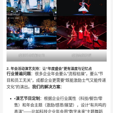
成都活动策划公司
成都商演舞蹈
​2. 年会活动演艺支持：让“年度盛会”更有温度与记忆点​
​行业普遍问题​
​：很多企业年会要么“流程枯燥”，要么“节
目和员工无关”，成都企业更需要“既能激励士气又能传递
文化”的演出。​
​我们的解决方案​
​：
•​
​演艺节目定制​
​：根据企业行业属性（科技/餐饮/零
售）和年会主题（激励/感恩/展望），设计“有共鸣的
表演”——比如科技企业年会用“数字未来”主题舞蹈