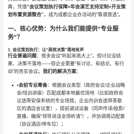
典，凭借​
​“会议策划执行保障+年会演艺支持定制+开业策
划布置资源整合”​
​，成为成都企业办活动的“靠谱首选”。
​一、核心优势：为什么我们能提供“专业服
务”？​
​1. 会议策划执行：让“高效决策”落地有声​
​行业普遍问题​
​：很多会议“听起来高大上”，但讨论没结
果、决策不落地——但企业需要“有讨论、有结论、有行
动”的务实会议。​
​我们的解决方案​
​：
•​
​会前专业筹备​
​：根据会议类型（政府会议/企业战略
会/培训讲座）匹配成都本地最优场地（比如政府会
议选带安保系统的专业场馆，企业内训会选带茶歇
区的酒店会议室），提前调试设备（同声传译/投影/
直播，确保“领导说话全场听清”），并协调周边配套
（协议酒店/停车位）；