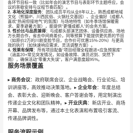
各环节目标一致（比如年会的演艺节目与表彰环节主题呼应，会
议的茶歇安排与议程节奏匹配）。
​2. 本地化深度服务​
​：团队成员平均从业8年以上，熟悉成都地域
文化（熊猫IP、川西民俗、火锅社交基因）、企业偏好（成都人
喜欢“热闹但接地气”的氛围）与场地特性（如冬季场馆保暖需
求、夏季避暑方案），能提供“更懂成都人”的会务方案。
​3. 性价比与品质兼得​
​：与成都头部演艺团体、设备供应商、场地
方长期合作，省去中间商差价，同等预算下能提供更优质的节目
（如原价2万的川剧变脸节目，合作价可优惠15%-20%）与更高
效的执行（如快速响应需求、灵活调整方案）。
​4. 效果有保障​
​：所有项目配备“项目经理全程跟进+应急预案库”
（涵盖20+常见突发情况，如设备故障、演员迟到、突然下
雨），确保活动“零重大失误”，客户满意度超95%。
​服务场景覆盖​
▸ ​
​商务会议​
​：政府联席会议、企业战略会、行业论坛、培
训讲座等，高效推动决策落地。▸ ​
​企业年会​
​：年度总结
会、表彰大会、迎新晚会、客户答谢会等，用定制演出
传递企业文化和团队精神。▸ ​
​开业庆典​
​：新店开业、商场
开幕、品牌发布等，通过本土化表演和布置吸引客流、
传递品牌调性。
​服务流程示例​