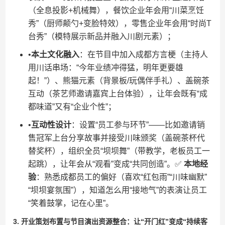
（全息投影+机械舞），餐饮企业年会用“川菜烹饪
秀”（厨师颠勺+变脸特效），零售企业年会用“时尚T
台秀”（模特展示新品并融入川剧元素）；
•​
​本土文化融入​
​：在节目中加入成都方言梗（主持人
用川话串场：“今年业绩冲得猛，明年更要雄
起！”）、熊猫元素（背景板/玩偶伴手礼）、盖碗茶
互动（茶艺师邀请嘉宾上台体验），让年会既有“成
都味道”又有“企业个性”；
•​
​互动性设计​
​：设置“员工参与环节”——比如邀请销
售冠军上台分享故事并接受川味颁奖（盖碗茶杯代
替奖杯），组织全员“坝坝舞”（带教学，老板员工一
起跳），让年会从“观看”变成“共同创造”。✅ ​
​本地经
验​
​：熟悉成都员工的偏好（喜欢“红包雨”“川味幽默”
“坝坝宴氛围”），知道怎么用“接地气”的表演让员工
“笑着鼓掌，记在心里”。
​3. 开业策划布置与节目演出资源整合：让“开门红”变成“持续客