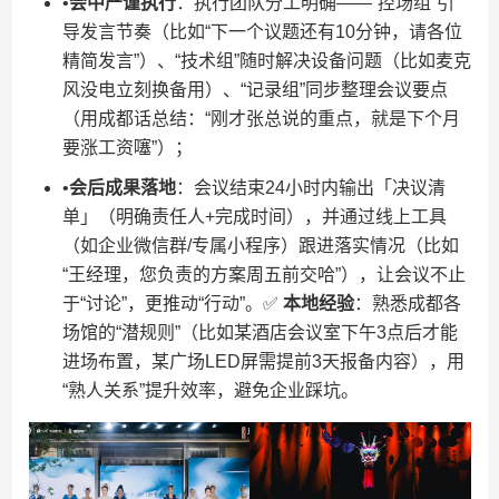
•​
​会中严谨执行​
​：执行团队分工明确——“控场组”引
导发言节奏（比如“下一个议题还有10分钟，请各位
精简发言”）、“技术组”随时解决设备问题（比如麦克
风没电立刻换备用）、“记录组”同步整理会议要点
（用成都话总结：“刚才张总说的重点，就是下个月
要涨工资噻”）；
•​
​会后成果落地​
​：会议结束24小时内输出「决议清
单」（明确责任人+完成时间），并通过线上工具
（如企业微信群/专属小程序）跟进落实情况（比如
“王经理，您负责的方案周五前交哈”），让会议不止
于“讨论”，更推动“行动”。✅ ​
​本地经验​
​：熟悉成都各
场馆的“潜规则”（比如某酒店会议室下午3点后才能
进场布置，某广场LED屏需提前3天报备内容），用
“熟人关系”提升效率，避免企业踩坑。