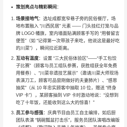
策划亮点与精彩瞬间
：
场景接地气
：选址成都宽窄巷子旁的民俗餐厅，场
地布置融入 “川西民居” 元素 —— 门头挂红灯笼与品
牌 LOGO 幡旗，室内墙面贴满顾客手写的 “用餐留言
便签”（如 “记得第一次带孩子来吃，他说这是最好吃
的川菜”），瞬间拉近距离。
互动有温度
：设置 “三大民俗体验区”——“手工包饺
子比赛”（顾客与员工组队参赛，获胜组获全年免费
用餐券）、“川菜非遗技艺展示”（邀请川菜大师现场
表演刀工，顾客可品尝刚做好的夫妻肺片）、“感恩
抽奖”（从 10 年忠实顾客中抽取 10 位，赠送 “终身
VIP 卡”），某顾客抽到 VIP 卡时激动地说：“没想到
吃了十年饭，还能收到这么大的惊喜！”
员工参与感强
：庆典节目由员工自主编排，如后厨
团队表演 “锅碗瓢盆打击乐”，服务员团队演唱改编版