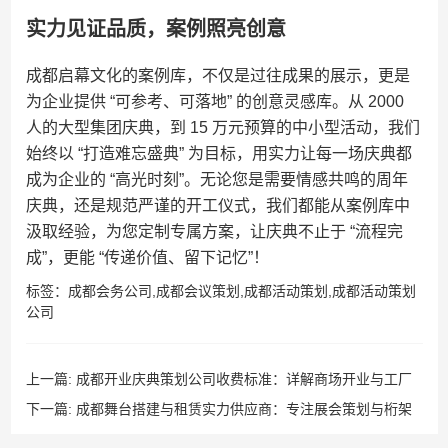
实力见证品质，案例照亮创意
成都启幕文化的案例库，不仅是过往成果的展示，更是
为企业提供 “可参考、可落地” 的创意灵感库。从 2000
人的大型集团庆典，到 15 万元预算的中小型活动，我们
始终以 “打造难忘盛典” 为目标，用实力让每一场庆典都
成为企业的 “高光时刻”。无论您是需要情感共鸣的周年
庆典，还是规范严谨的开工仪式，我们都能从案例库中
汲取经验，为您定制专属方案，让庆典不止于 “流程完
成”，更能 “传递价值、留下记忆”！
标签：
成都会务公司
,
成都会议策划
,
成都活动策划
,
成都活动策划
公司
上一篇:
成都开业庆典策划公司收费标准：详解商场开业与工厂
开业策划流程 成都开业策划团队透明报价 拒绝隐形消费
下一篇:
成都舞台搭建与租赁实力供应商：专注展会策划与桁架
背景板搭建 服务成都活动公司多年 口碑见证实力