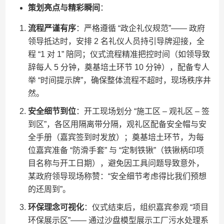
策划亮点与精彩瞬间
：
流程严谨有序
：严格遵循 “政企礼仪规范”—— 政府
领导抵达时，安排 2 名礼仪人员持引导牌迎接，全
程 “1 对 1” 陪同；仪式流程精准把控时间（如领导致
辞每人 5 分钟，奠基培土环节 10 分钟），配备专人
举 “时间提示牌”，确保整体流程不超时，现场秩序井
然。
安全细节到位
：开工现场划分 “施工区 – 观礼区 – 签
到区”，各区用隔离带分隔，观礼区配备安全帽与安
全手册（嘉宾签到时发放）；奠基培土环节，为每
位嘉宾准备 “防滑手套” 与 “定制铁锹”（铁锹柄印项
目名称与开工日期），避免因工具问题导致意外，
某政府领导现场称赞：“安全细节考虑得比我们预想
的还周到”。
环保理念可视化
：仪式结束后，组织嘉宾参观 “项目
环保展示区”—— 通过沙盘模型展示工厂污水处理系