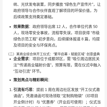
统、光伏发电装置，同步播放 “绿色生产宣传片”，让
政府领导与合作伙伴直观了解项目的环保价值，为
后续政策支持奠定基础。
效果数据
：政府领导出席 12 人，合作单位代表 50
人，现场零安全事故，流程零失误，项目获得 “市级
绿色示范工程” 初步意向，后续媒体报道 8 篇，均提
及项目的安全与环保亮点。
（二）某商业综合体开工仪式：“繁华启幕・赋能区域” 创意盛典
企业需求
：项目位于成都郊区，需 “吸引周边居民关
注”“传递商业辐射价值”，预算有限，需在仪式中融入
“互动引流” 环节。
策划亮点与精彩瞬间
：
引流有巧思
：提前 1 周在周边社区发放 “开工仪式邀
请函”，凭邀请函可现场领取 “定制购物袋”（印项目
开业倒计时）与 “优惠券”（开业后可使用）；仪式当