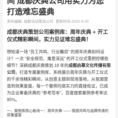
间 成都庆典公司用实力为您
打造难忘盛典
责任编辑: 成都活动策划公司
更新时间:2025-9-30
成都庆典策划公司案例库：周年庆典 + 开工
仪式精彩瞬间，实力见证难忘盛典！
想知道一场 “员工共鸣、行业瞩目” 的周年庆典如何设
计？一次 “安全规范、寓意深远” 的开工仪式需把控哪些
细节？深耕成都庆典策划 18 年的
成都启幕文化传播有限
公司
，打造专属案例库，系统展示周年庆典与开工仪式
的千余场精彩瞬间，从创意主题到现场落地，从氛围营
造到效果复盘，每一个案例均是实力的直接佐证，已成
为企业筹备庆典的 “参考范本”，百度搜索案例参考率达
95%。
一、案例库核心板块一：周年庆典 —— 情感共鸣与品牌传递的
双重盛宴