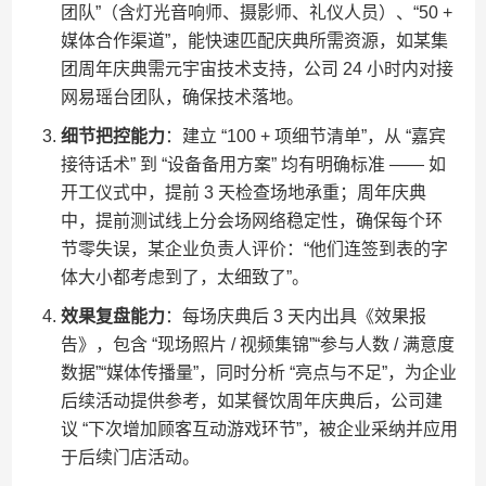
团队”（含灯光音响师、摄影师、礼仪人员）、“50 +
媒体合作渠道”，能快速匹配庆典所需资源，如某集
团周年庆典需元宇宙技术支持，公司 24 小时内对接
网易瑶台团队，确保技术落地。
细节把控能力
：建立 “100 + 项细节清单”，从 “嘉宾
接待话术” 到 “设备备用方案” 均有明确标准 —— 如
开工仪式中，提前 3 天检查场地承重；周年庆典
中，提前测试线上分会场网络稳定性，确保每个环
节零失误，某企业负责人评价：“他们连签到表的字
体大小都考虑到了，太细致了”。
效果复盘能力
：每场庆典后 3 天内出具《效果报
告》，包含 “现场照片 / 视频集锦”“参与人数 / 满意度
数据”“媒体传播量”，同时分析 “亮点与不足”，为企业
后续活动提供参考，如某餐饮周年庆典后，公司建
议 “下次增加顾客互动游戏环节”，被企业采纳并应用
于后续门店活动。