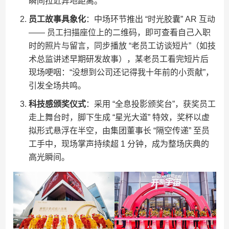
瞬间拉近异地距离。
员工故事具象化
：中场环节推出 “时光胶囊” AR 互动
—— 员工扫描座位上的二维码，即可查看自己入职
时的照片与留言，同步播放 “老员工访谈短片”（如技
术总监讲述早期研发故事），某老员工看完短片后
现场哽咽：“没想到公司还记得我十年前的小贡献”，
引发全场共鸣。
科技感颁奖仪式
：采用 “全息投影颁奖台”，获奖员工
走上舞台时，脚下生成 “星光大道” 特效，奖杯以虚
拟形式悬浮在半空，由集团董事长 “隔空传递” 至员
工手中，现场掌声持续超 1 分钟，成为整场庆典的
高光瞬间。