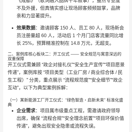
《成都》（歌词融入品牌十年故事），虽然专业度
不及外援，但真情实感让现场顾客频频鼓掌，品牌
亲和力显著提升。
效果数据
：邀请顾客 150 人、员工 80 人，现场新会
员注册量超 60 人，活动后 1 个月门店客流量同比增
长 25%，预算精准控制在 14.8 万元，无超支。
二、案例库核心板块二：开工仪式 —— 安全规范与寓意深远的
双重保障
开工仪式需兼顾 “政企对接礼仪”“安全生产宣传”“项目愿景
传递”，案例库按 “项目类型（工业厂房 / 商业综合体 / 民
生工程）” 分类，重点展示 “流程规范度”“安全细节”“政企
互动”，以下为典型案例拆解：
（一）某新能源工厂开工仪式：“绿色智造・启新未来” 标准化盛
典
企业需求
：项目属市级重点工程，需邀请政府领导
出席，确保 “流程合规”“安全理念前置”“项目环保价值
传递”，避免出现安全隐患或流程失误。