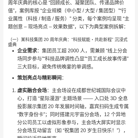
周年庆典的核心是 “回顾成长、凝聚团队、传递品牌价
值”，案例库按 “企业规模（中小型 / 大型 / 集团型）”“行
业属性（科技 / 制造 / 服务）” 分类，每个案例均呈现 “主
题创意 – 现场亮点 – 效果数据”，以下为典型案例拆解：
（一）某科技集团 20 周年庆典：“科技赋能・共赴新程” 沉浸式
盛典
企业需求
：集团员工超 2000 人，需兼顾 “线上分会
场同步参与”“科技品牌调性凸显”“员工成长故事传递”
三大目标，避免传统晚宴的单调感。
策划亮点与精彩瞬间
：
虚实融合会场
：主会场设在成都世纪城国际会议中
心，打造 “星际漫游” 主题场景 —— 入口处 3D 全息
投影展示集团 20 年发展时间轴，嘉宾扫码生成专属
“数字身份卡”；同时搭建元宇宙分会场，12 个异地
分公司员工以虚拟形象参与，主会场大屏实时显示
分会场互动留言（如 “祝集团 20 岁生日快乐！”），