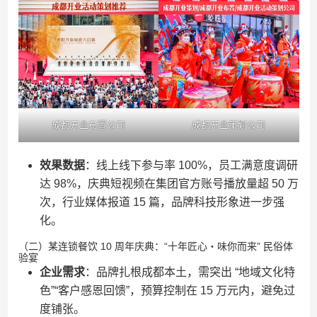
成都开业布置公司
成都开业策划公司
效果数据
：线上线下参与率 100%，员工满意度调研
达 98%，庆典短视频在集团官方账号播放量超 50 万
次，行业媒体报道 15 篇，品牌科技形象进一步强
化。
（二）某连锁餐饮 10 周年庆典：“十年匠心・味你而来” 民俗体
验宴
企业需求
：品牌扎根成都本土，需突出 “地域文化特
色”“客户感恩回馈”，预算控制在 15 万元内，避免过
度铺张。