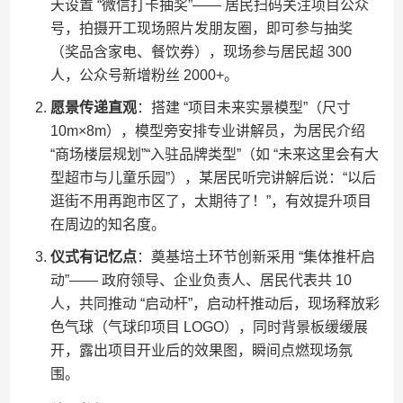
天设置 “微信打卡抽奖”—— 居民扫码关注项目公众
号，拍摄开工现场照片发朋友圈，即可参与抽奖
（奖品含家电、餐饮券），现场参与居民超 300
人，公众号新增粉丝 2000+。
愿景传递直观
：搭建 “项目未来实景模型”（尺寸
10m×8m），模型旁安排专业讲解员，为居民介绍
“商场楼层规划”“入驻品牌类型”（如 “未来这里会有大
型超市与儿童乐园”），某居民听完讲解后说：“以后
逛街不用再跑市区了，太期待了！”，有效提升项目
在周边的知名度。
仪式有记忆点
：奠基培土环节创新采用 “集体推杆启
动”—— 政府领导、企业负责人、居民代表共 10
人，共同推动 “启动杆”，启动杆推动后，现场释放彩
色气球（气球印项目 LOGO），同时背景板缓缓展
开，露出项目开业后的效果图，瞬间点燃现场氛
围。