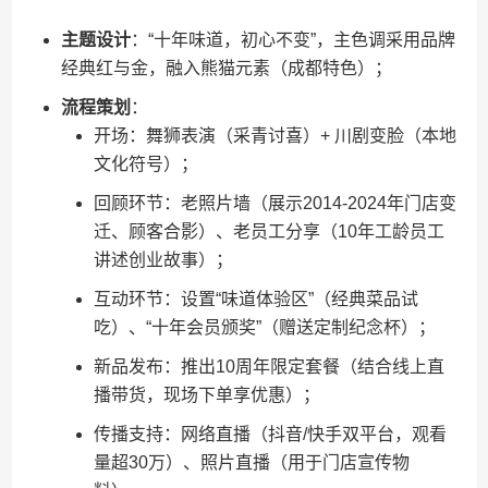
​主题设计​
​：“十年味道，初心不变”，主色调采用品牌
经典红与金，融入熊猫元素（成都特色）；
​流程策划​
​：
开场：舞狮表演（采青讨喜）+ 川剧变脸（本地
文化符号）；
回顾环节：老照片墙（展示2014-2024年门店变
迁、顾客合影）、老员工分享（10年工龄员工
讲述创业故事）；
互动环节：设置“味道体验区”（经典菜品试
吃）、“十年会员颁奖”（赠送定制纪念杯）；
新品发布：推出10周年限定套餐（结合线上直
播带货，现场下单享优惠）；
传播支持：网络直播（抖音/快手双平台，观看
量超30万）、照片直播（用于门店宣传物