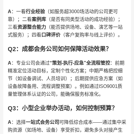
​A​
​：一看​
​行业经验​
​（如服务超3000场活动的公司更可
靠）；二看​
​案例库​
​（是否有同类型活动的成功经验）；
三看​
​资源整合能力​
​（能否提供场地、设备、演艺等一站
式服务）；四看​
​口碑评价​
​（客户复购率与线上评价）。
Q2：成都会务公司如何保障活动效果？
​A​
​：专业公司会通过​
​“策划-执行-应急”全流程管控​
​：前期
精准定位活动目标，定制个性化方案；中期严格把控细
节（如设备调试、人员培训）；后期提供应急方案（如
设备故障备用、流程调整预案）。例如通过ISO9001质
量管理体系认证的公司，能确保服务标准化。
Q3：小型企业举办活动，如何控制预算？
​A​
​：选择​
​一站式会务公司​
​可降低综合成本——通过集中采
购资源（如场地、设备）享受折扣，避免多头对接产生