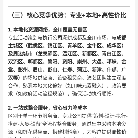
（三）核心竞争优势：专业+本地+高性价比
​1. 本地化资源网络，全川覆盖无盲区​
专业活动策划与执行公司深耕成都及全川市场，与​
​成都
主城区（武侯区、锦江区、青羊区、金牛区、成华区）
及周边城市（龙泉驿区、温江区、新都区、青白江区、
双流区、郫都区、简阳、资阳、崇州、大邑、邛崃、金
堂、彭州、眉山、彭山、仁寿、蒲江、新津、什邡、广
汉等）​
​的场地供应商、设备租赁商、演艺团队建立深度
合作，熟悉本地文化偏好（如川味元素融入）、政策要
求（如政府活动流程规范），确保活动执行顺畅。
​2. 一站式整合服务，省心省力降成本​
区别于单一环节服务商，专业公司提供“策划-设计-执行-
搭建-人员-设备”全流程整合服务，通过集中采购本地资
源（如鲜花供应商、搭建材料商），为客户提供​
​高性价