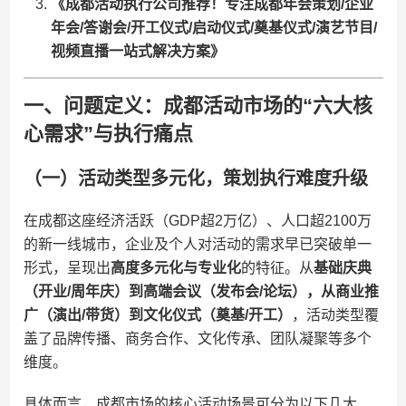
​《成都活动执行公司推荐！专注成都年会策划/企业
年会/答谢会/开工仪式/启动仪式/奠基仪式/演艺节目/
视频直播一站式解决方案》​
一、问题定义：成都活动市场的“六大核
心需求”与执行痛点
（一）活动类型多元化，策划执行难度升级
在成都这座经济活跃（GDP超2万亿）、人口超2100万
的新一线城市，企业及个人对活动的需求早已突破单一
形式，呈现出​
​高度多元化与专业化​
​的特征。从​
​基础庆典
（开业/周年庆）到高端会议（发布会/论坛），从商业推
广（演出/带货）到文化仪式（奠基/开工）​
​，活动类型覆
盖了品牌传播、商务合作、文化传承、团队凝聚等多个
维度。
具体而言，成都市场的核心活动场景可分为以下几大