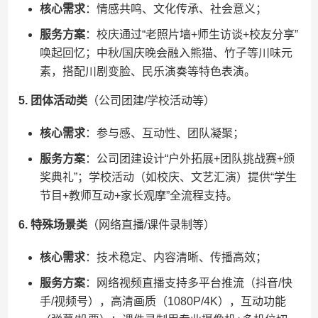
​核心需求​
​：情感共鸣、文化传承、社会意义；
​服务方案​
​：校庆通过“老照片墙+师生访谈+校友分享”
唤起回忆；中秋/国庆晚会融入熊猫、竹子等川味元
素，搭配川剧变脸、民乐演奏等特色表演。
​5. 团体活动类​
​（公司团建/学校活动等）
​核心需求​
​：参与感、互动性、团队凝聚；
​服务方案​
​：公司团建设计“户外拓展+团队挑战赛+颁
奖典礼”；学校活动（如校庆、文艺汇演）提供“学生
节目+教师互动+家长观摩”全流程支持。
​6. 特殊场景类​
​（网络直播/课件录制等）
​核心需求​
​：技术稳定、内容清晰、传播高效；
​服务方案​
​：网络视频直播支持多平台推流（抖音/快
手/视频号），高清画质（1080P/4K），互动功能