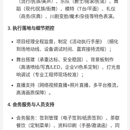
（流行/民族/美声）、乐队（爵士/摇滚/民谣）、舞
蹈（现代/民族/街舞）、模特（T台/平面）、礼仪
（商务/庆典）、川剧变脸/魔术/杂技等特色表演。
​3. 执行落地与细节把控​
项目经理全程监督，制定《活动执行手册》（细化
到场地动线、设备调试时间、嘉宾接待流程）；
舞台搭建（承重达标、安全稳固）、背景板制作
（高清喷绘/写真/LED，企业VI色系定制）、灯光音
响调试（专业工程师现场校准）；
直播支持（网络视频直播+照片直播，多平台推流，
高清画质保障）。
​4. 会务服务与人员支持​
会务服务：签到管理（电子签到/纸质签到）、茶歇
餐饮（定制菜单）、资料印刷（手册/邀请函）、同