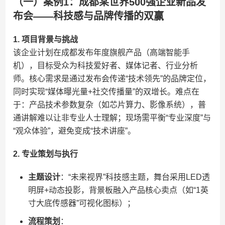
（一）案例1：成都某世界500强企业新品发
布会——科技感与品牌传播的双赢
​1. 项目背景与挑战​
该企业计划在成都发布年度旗舰产品（高端智能手
机），目标受众为科技爱好者、媒体记者、行业分析
师。核心需求是通过发布会传递“技术领先”的品牌定位，
同时实现“媒体曝光量+社交传播量”的双增长。难点在
于：产品技术参数复杂（如芯片算力、影像系统），普
通讲解难以让非专业人士理解；现场需平衡“专业深度”与
“观众体验”，避免变成“技术讲座”。
​2. 专业策划与执行​
​主题设计​
​：“未来视界”科技感主题，舞台采用LED透
明屏+动态投影，背景板融入产品核心卖点（如“1英
寸大底传感器”可视化图标）；
​流程策划​
​：