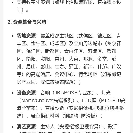
支持数字化策划（如线上活动流程图、直播脚本设
计）。
​2. 资源整合与采购​
​场地资源​
​：覆盖成都主城区（武侯区、锦江区、青
羊区、金牛区、成华区）及全川周边城市（龙泉驿
区、温江区、新都区、青白江区、双流区、郫都
区、简阳、资阳、崇州、大邑、邛崃、金堂、彭
州、眉山、彭山、仁寿、蒲江、新津、什邡、广汉
等）的高端酒店、会议中心、特色场地（如东郊记
忆产业园、安仁古镇古院落）；
​设备资源​
​：音响（JBL/BOSE专业级）、灯光
（Martin/Chauvet高端系列）、LED屏（P1.5-P10高
清分辨率）、直播设备（索尼摄像机+多机位切换系
统）、舞台搭建材料（钢结构+防滑板）；
​演艺资源​
​：主持人（央视/省级卫视背景）、歌手