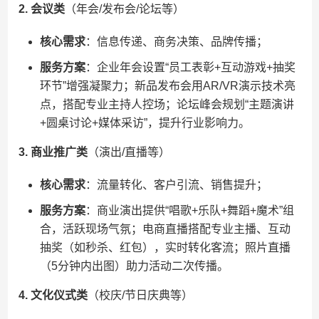
​2. 会议类​
​（年会/发布会/论坛等）
​核心需求​
​：信息传递、商务决策、品牌传播；
​服务方案​
​：企业年会设置“员工表彰+互动游戏+抽奖
环节”增强凝聚力；新品发布会用AR/VR演示技术亮
点，搭配专业主持人控场；论坛峰会规划“主题演讲
+圆桌讨论+媒体采访”，提升行业影响力。
​3. 商业推广类​
​（演出/直播等）
​核心需求​
​：流量转化、客户引流、销售提升；
​服务方案​
​：商业演出提供“唱歌+乐队+舞蹈+魔术”组
合，活跃现场气氛；电商直播搭配专业主播、互动
抽奖（如秒杀、红包），实时转化客流；照片直播
（5分钟内出图）助力活动二次传播。
​4. 文化仪式类​
​（校庆/节日庆典等）