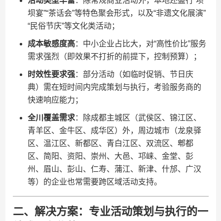
​活动类型丰富​
​：除常规商业活动外，本地还盛行“坝
坝宴”“茶话会”等特色聚会形式，以及“非遗文化展演”
“民俗节庆”等文化类活动；
​成本敏感度高​
​：中小企业占比大，对“高性价比”服务
需求强烈（即效果不打折的前提下，控制预算）；
​时效性要求强​
​：部分活动（如临时促销、节日庆
典）需在短时间内完成策划与执行，考验服务商的
快速响应能力；
​全川覆盖需求​
​：除成都主城区（武侯区、锦江区、
青羊区、金牛区、成华区）外，周边城市（龙泉驿
区、温江区、新都区、青白江区、双流区、郫都
区、简阳、资阳、崇州、大邑、邛崃、金堂、彭
州、眉山、彭山、仁寿、蒲江、新津、什邡、广汉
等）的企业也常需要跨区域活动支持。
二、解决方案：专业活动策划与执行的一