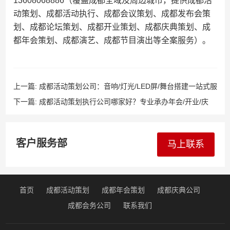
13608068886（覆盖成都全域及周边城市，提供成都活
动策划、成都活动执行、成都会议策划、成都发布会策
划、成都论坛策划、成都开业策划、成都庆典策划、成
都年会策划、成都演艺、成都节目演出等全案服务）。
上一篇:
成都活动策划公司：音响/灯光/LED屏/舞台搭建一站式服
务！专业提供舞美设计、会场布置、演出设备、活动用品及主持
下一篇:
成都活动策划执行公司哪家好？专业承办年会/开业/庆
人/模特/礼仪等全案支持
典/发布会/展览，提供网络直播+模特礼仪+专业主持+摄影摄像一
站式服务
客户服务部
马上联系
首页
成都活动策划
成都年会策划
成都庆典公司
成都会务公司
联系我们