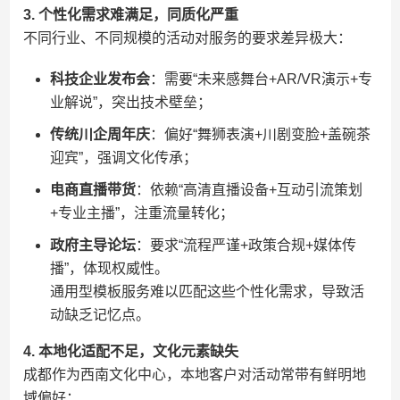
​3. 个性化需求难满足，同质化严重​
不同行业、不同规模的活动对服务的要求差异极大：
​科技企业发布会​
​：需要“未来感舞台+AR/VR演示+专
业解说”，突出技术壁垒；
​传统川企周年庆​
​：偏好“舞狮表演+川剧变脸+盖碗茶
迎宾”，强调文化传承；
​电商直播带货​
​：依赖“高清直播设备+互动引流策划
+专业主播”，注重流量转化；
​政府主导论坛​
​：要求“流程严谨+政策合规+媒体传
播”，体现权威性。
通用型模板服务难以匹配这些个性化需求，导致活
动缺乏记忆点。
​4. 本地化适配不足，文化元素缺失​
成都作为西南文化中心，本地客户对活动常带有鲜明地
域偏好：